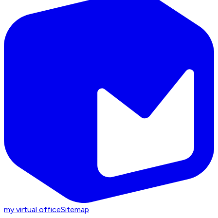
my virtual office
Sitemap