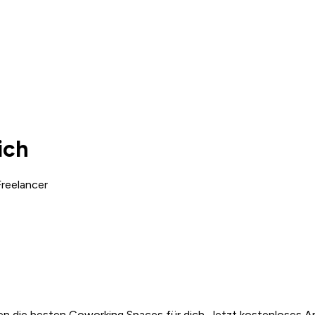
ich
reelancer
n die besten Coworking Spaces für dich. Jetzt kostenloses A