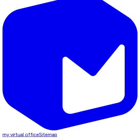
my virtual office
Sitemap