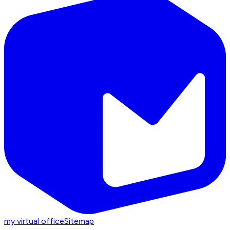
my virtual office
Sitemap