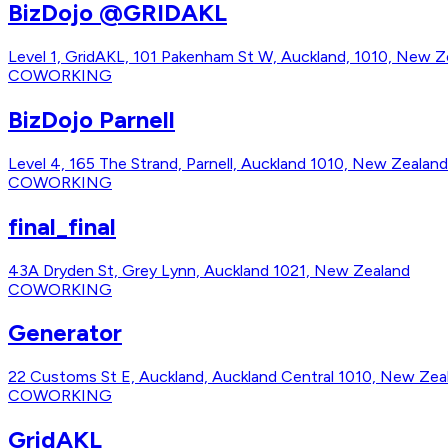
BizDojo @GRIDAKL
Level 1, GridAKL, 101 Pakenham St W, Auckland, 1010, New Z
COWORKING
BizDojo Parnell
Level 4, 165 The Strand, Parnell, Auckland 1010, New Zealand
COWORKING
final_final
43A Dryden St, Grey Lynn, Auckland 1021, New Zealand
COWORKING
Generator
22 Customs St E, Auckland, Auckland Central 1010, New Zea
COWORKING
GridAKL