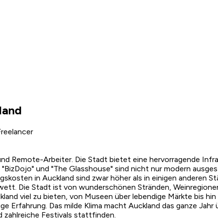
land
reelancer
nd Remote-Arbeiter. Die Stadt bietet eine hervorragende Infras
e "BizDojo" und "The Glasshouse" sind nicht nur modern ausge
kosten in Auckland sind zwar höher als in einigen anderen S
es wett. Die Stadt ist von wunderschönen Stränden, Weinregio
land viel zu bieten, von Museen über lebendige Märkte bis hin 
tige Erfahrung. Das milde Klima macht Auckland das ganze Jahr
zahlreiche Festivals stattfinden.