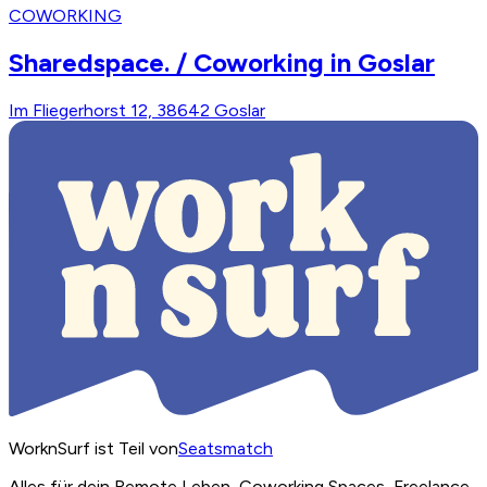
COWORKING
Sharedspace. / Coworking in Goslar
Im Fliegerhorst 12, 38642 Goslar
WorknSurf ist Teil von
Seatsmatch
Alles für dein Remote Leben, Coworking Spaces, Freelance