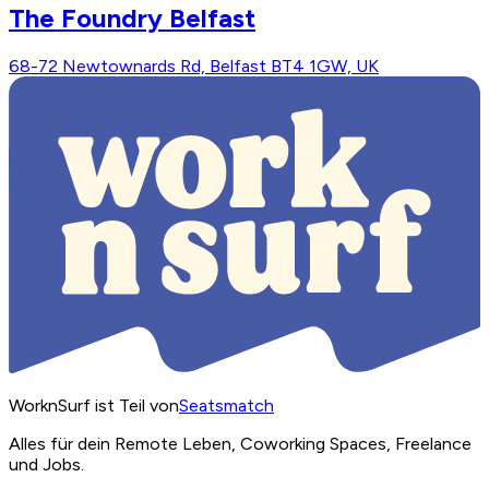
The Foundry Belfast
68-72 Newtownards Rd, Belfast BT4 1GW, UK
WorknSurf ist Teil von
Seatsmatch
Alles für dein Remote Leben, Coworking Spaces, Freelance
und Jobs.