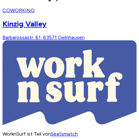
COWORKING
Kinzig Valley
Barbarossastr. 61, 63571 Gelnhausen
WorknSurf ist Teil von
Seatsmatch