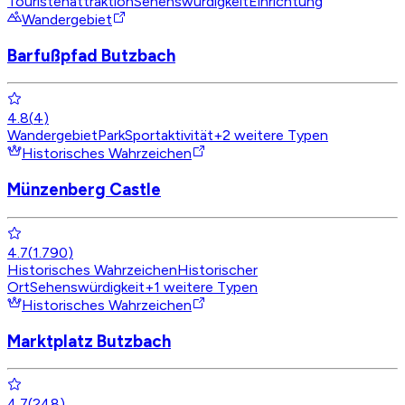
Touristenattraktion
Sehenswürdigkeit
Einrichtung
Wandergebiet
Barfußpfad Butzbach
4.8
(
4
)
Wandergebiet
Park
Sportaktivität
+
2
weitere Typen
Historisches Wahrzeichen
Münzenberg Castle
4.7
(
1.790
)
Historisches Wahrzeichen
Historischer
Ort
Sehenswürdigkeit
+
1
weitere Typen
Historisches Wahrzeichen
Marktplatz Butzbach
4.7
(
248
)