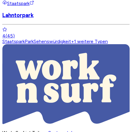
Staatspark
Lahntorpark
4
(
45
)
Staatspark
Park
Sehenswürdigkeit
+
1
weitere Typen