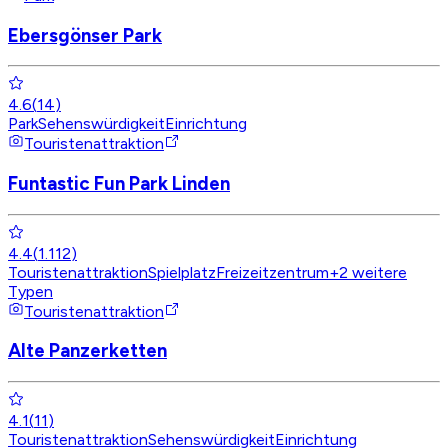
Ebersgönser Park
4.6
(
14
)
Park
Sehenswürdigkeit
Einrichtung
Touristenattraktion
Funtastic Fun Park Linden
4.4
(
1.112
)
Touristenattraktion
Spielplatz
Freizeitzentrum
+
2
weitere
Typen
Touristenattraktion
Alte Panzerketten
4.1
(
11
)
Touristenattraktion
Sehenswürdigkeit
Einrichtung