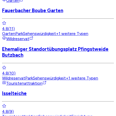
Garten
Fauerbacher Boube Garten
4.8
(
11
)
Garten
Park
Sehenswürdigkeit
+
1
weitere Typen
Wildreservat
Ehemaliger Standortübungsplatz Pfingstweide
Butzbach
4.8
(
10
)
Wildreservat
Park
Sehenswürdigkeit
+
1
weitere Typen
Touristenattraktion
Isselteiche
4.8
(
9
)