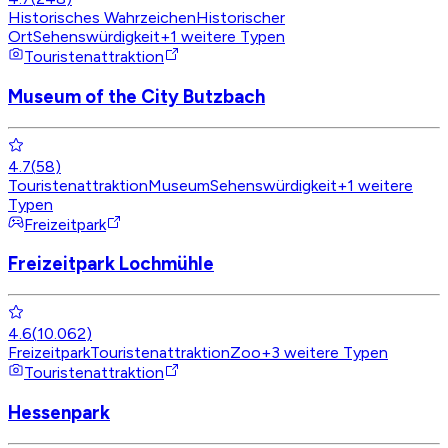
Historisches Wahrzeichen
Historischer
Ort
Sehenswürdigkeit
+
1
weitere Typen
Touristenattraktion
Museum of the City Butzbach
4.7
(
58
)
Touristenattraktion
Museum
Sehenswürdigkeit
+
1
weitere
Typen
Freizeitpark
Freizeitpark Lochmühle
4.6
(
10.062
)
Freizeitpark
Touristenattraktion
Zoo
+
3
weitere Typen
Touristenattraktion
Hessenpark