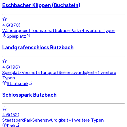
Eschbacher Klippen (Buchstein)
4.6
(
870
)
Wandergebiet
Touristenattraktion
Park
+
4
weitere Typen
Spielplatz
Landgrafenschloss Butzbach
4.6
(
196
)
Spielplatz
Veranstaltungsort
Sehenswürdigkeit
+
1
weitere
Typen
Staatspark
Schlosspark Butzbach
4.6
(
152
)
Staatspark
Park
Sehenswürdigkeit
+
1
weitere Typen
Park