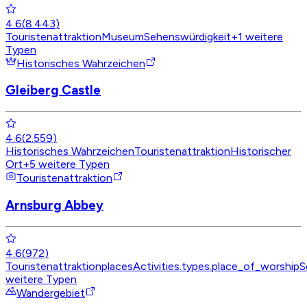
4.6
(
8.443
)
Touristenattraktion
Museum
Sehenswürdigkeit
+
1
weitere
Typen
Historisches Wahrzeichen
Gleiberg Castle
4.6
(
2.559
)
Historisches Wahrzeichen
Touristenattraktion
Historischer
Ort
+
5
weitere Typen
Touristenattraktion
Arnsburg Abbey
4.6
(
972
)
Touristenattraktion
placesActivities.types.place_of_worship
S
weitere Typen
Wandergebiet