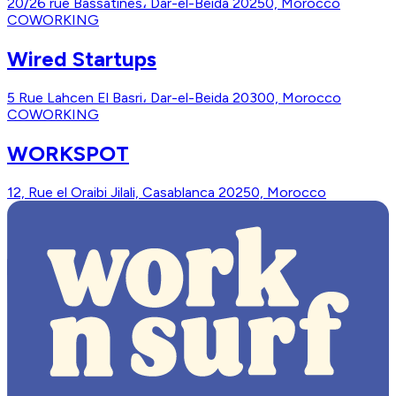
20/26 rue Bassatines، Dar-el-Beida 20250, Morocco
COWORKING
Wired Startups
5 Rue Lahcen El Basri، Dar-el-Beida 20300, Morocco
COWORKING
WORKSPOT
12, Rue el Oraibi Jilali, Casablanca 20250, Morocco