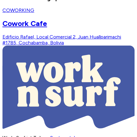
COWORKING
Cowork Cafe
Edificio Rafael, Local Comercial 2, Juan Huallparimachi
#1785, Cochabamba, Bolivia