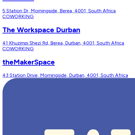
5 Station Dr, Morningside, Berea, 4001, South Africa
COWORKING
The Workspace Durban
41 Khuzimpi Shezi Rd, Berea, Durban, 4001, South Africa
COWORKING
theMakerSpace
43 Station Drive, Morningside, Durban, 4001, South Africa