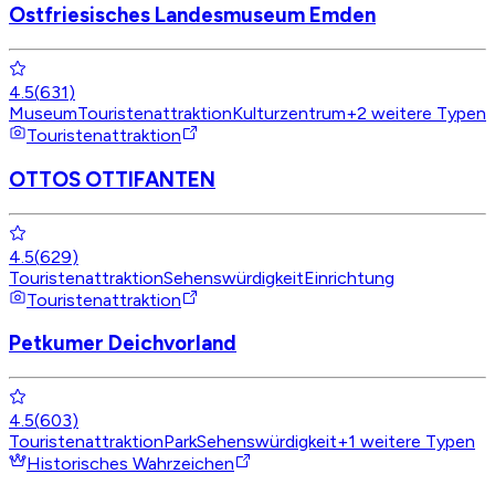
Ostfriesisches Landesmuseum Emden
4.5
(
631
)
Museum
Touristenattraktion
Kulturzentrum
+
2
weitere Typen
Touristenattraktion
OTTOS OTTIFANTEN
4.5
(
629
)
Touristenattraktion
Sehenswürdigkeit
Einrichtung
Touristenattraktion
Petkumer Deichvorland
4.5
(
603
)
Touristenattraktion
Park
Sehenswürdigkeit
+
1
weitere Typen
Historisches Wahrzeichen