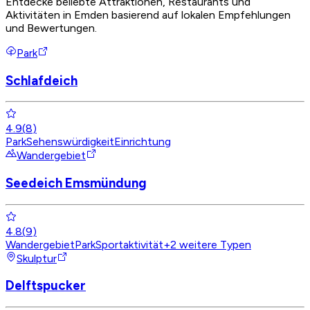
Entdecke beliebte Attraktionen, Restaurants und
Aktivitäten in Emden basierend auf lokalen Empfehlungen
und Bewertungen.
Park
Schlafdeich
4.9
(
8
)
Park
Sehenswürdigkeit
Einrichtung
Wandergebiet
Seedeich Emsmündung
4.8
(
9
)
Wandergebiet
Park
Sportaktivität
+
2
weitere Typen
Skulptur
Delftspucker