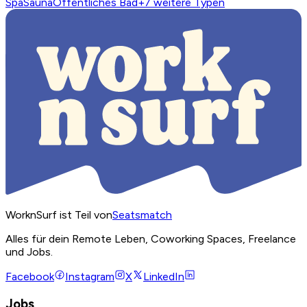
Spa
Sauna
Öffentliches Bad
+
7
weitere Typen
WorknSurf ist Teil von
Seatsmatch
Alles für dein Remote Leben, Coworking Spaces, Freelance
und Jobs.
Facebook
Instagram
X
LinkedIn
Jobs