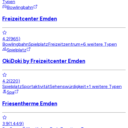
Typen
Bowlingbahn
Freizeitcenter Emden
4.2
(
965
)
Bowlingbahn
Spielplatz
Freizeitzentrum
+
6
weitere Typen
Spielplatz
OkiDoki by Freizeitcenter Emden
4.2
(
220
)
Spielplatz
Sportaktivität
Sehenswürdigkeit
+
1
weitere Typen
Spa
Friesentherme Emden
3.9
(
1.449
)