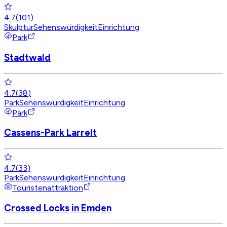
4.7
(
101
)
Skulptur
Sehenswürdigkeit
Einrichtung
Park
Stadtwald
4.7
(
38
)
Park
Sehenswürdigkeit
Einrichtung
Park
Cassens-Park Larrelt
4.7
(
33
)
Park
Sehenswürdigkeit
Einrichtung
Touristenattraktion
Crossed Locks in Emden