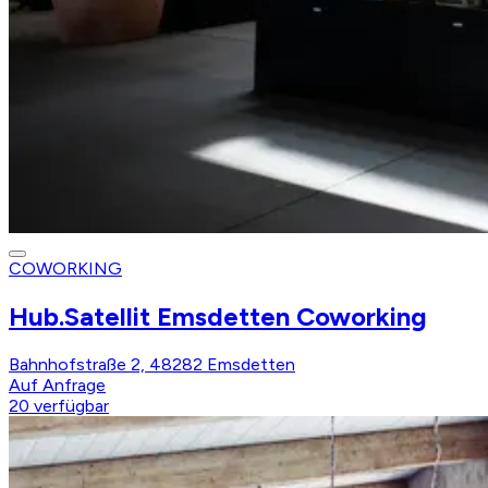
COWORKING
Hub.Satellit Emsdetten Coworking
Bahnhofstraße 2, 48282 Emsdetten
Auf Anfrage
20
verfügbar