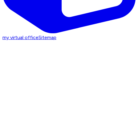
my virtual office
Sitemap