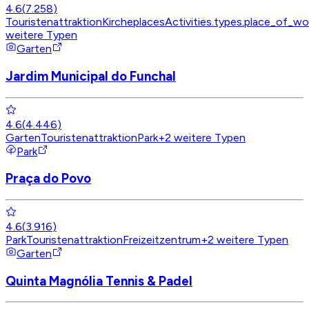
4.6
(
7.258
)
Touristenattraktion
Kirche
placesActivities.types.place_of_wo
weitere Typen
Garten
Jardim Municipal do Funchal
4.6
(
4.446
)
Garten
Touristenattraktion
Park
+
2
weitere Typen
Park
Praça do Povo
4.6
(
3.916
)
Park
Touristenattraktion
Freizeitzentrum
+
2
weitere Typen
Garten
Quinta Magnólia Tennis & Padel