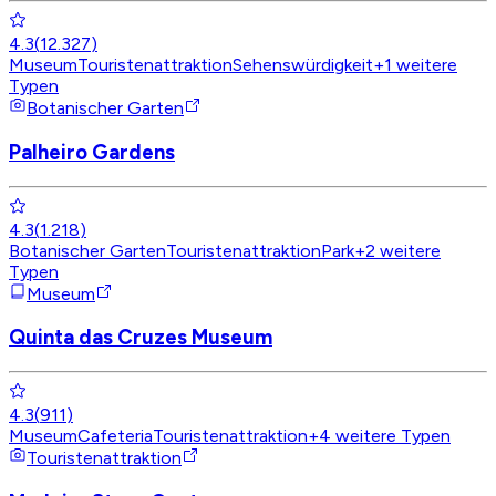
4.3
(
12.327
)
Museum
Touristenattraktion
Sehenswürdigkeit
+
1
weitere
Typen
Botanischer Garten
Palheiro Gardens
4.3
(
1.218
)
Botanischer Garten
Touristenattraktion
Park
+
2
weitere
Typen
Museum
Quinta das Cruzes Museum
4.3
(
911
)
Museum
Cafeteria
Touristenattraktion
+
4
weitere Typen
Touristenattraktion