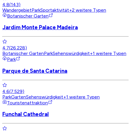
4.8
(
143
)
Wandergebiet
Park
Sportaktivität
+
2
weitere Typen
Botanischer Garten
Jardim Monte Palace Madeira
4.7
(
26.228
)
Botanischer Garten
Park
Sehenswürdigkeit
+
1
weitere Typen
Park
Parque de Santa Catarina
4.6
(
7.529
)
Park
Garten
Sehenswürdigkeit
+
1
weitere Typen
Touristenattraktion
Funchal Cathedral