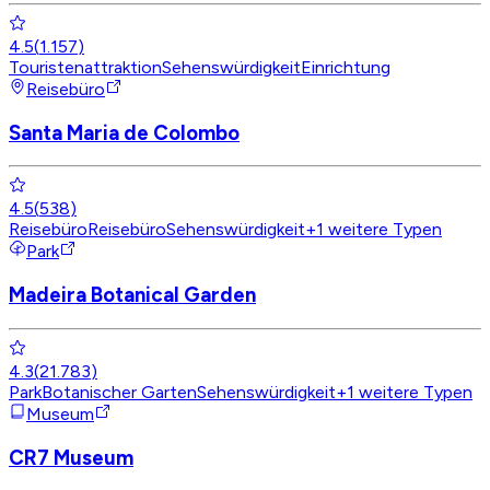
4.5
(
1.157
)
Touristenattraktion
Sehenswürdigkeit
Einrichtung
Reisebüro
Santa Maria de Colombo
4.5
(
538
)
Reisebüro
Reisebüro
Sehenswürdigkeit
+
1
weitere Typen
Park
Madeira Botanical Garden
4.3
(
21.783
)
Park
Botanischer Garten
Sehenswürdigkeit
+
1
weitere Typen
Museum
CR7 Museum