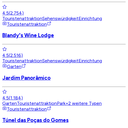
4.5
(
2.754
)
Touristenattraktion
Sehenswürdigkeit
Einrichtung
Touristenattraktion
Blandy's Wine Lodge
4.5
(
2.516
)
Touristenattraktion
Sehenswürdigkeit
Einrichtung
Garten
Jardim Panorâmico
4.5
(
1.184
)
Garten
Touristenattraktion
Park
+
2
weitere Typen
Touristenattraktion
Túnel das Poças do Gomes