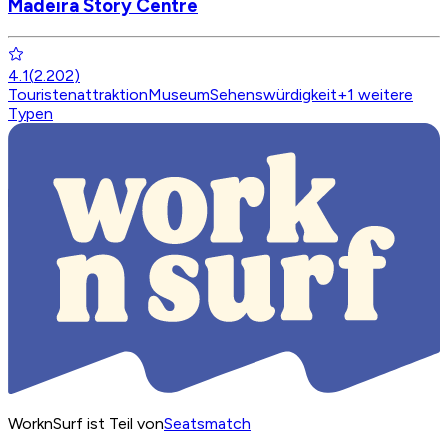
Madeira Story Centre
4.1
(
2.202
)
Touristenattraktion
Museum
Sehenswürdigkeit
+
1
weitere
Typen
WorknSurf ist Teil von
Seatsmatch