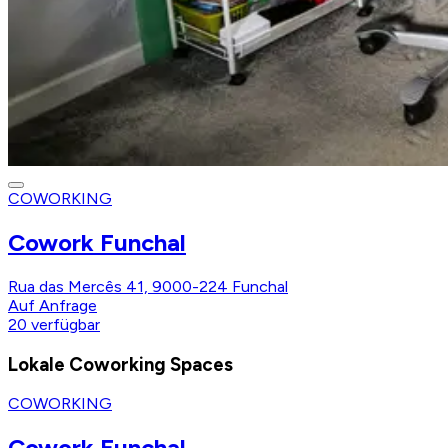
COWORKING
Cowork Funchal
Rua das Mercês 41, 9000-224 Funchal
Auf Anfrage
20
verfügbar
Lokale Coworking Spaces
COWORKING
Cowork Funchal