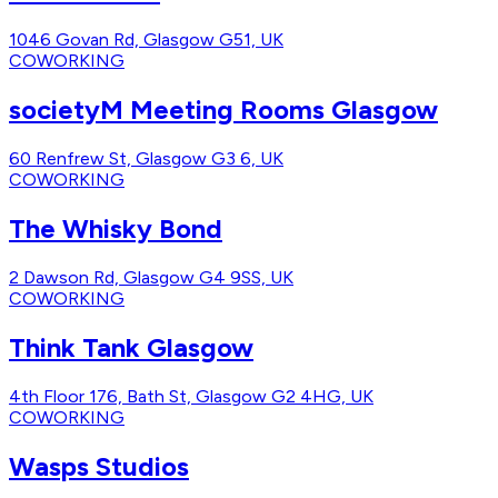
1046 Govan Rd, Glasgow G51, UK
COWORKING
societyM Meeting Rooms Glasgow
60 Renfrew St, Glasgow G3 6, UK
COWORKING
The Whisky Bond
2 Dawson Rd, Glasgow G4 9SS, UK
COWORKING
Think Tank Glasgow
4th Floor 176, Bath St, Glasgow G2 4HG, UK
COWORKING
Wasps Studios