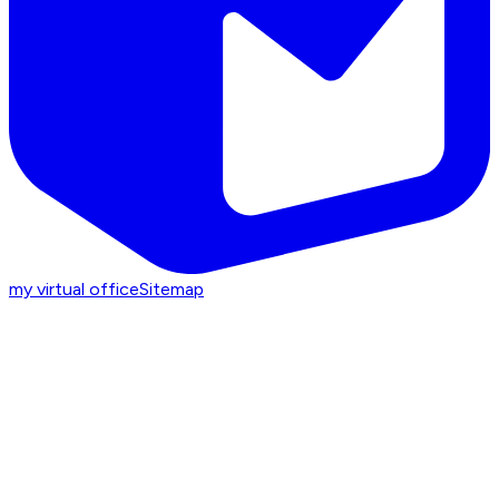
my virtual office
Sitemap