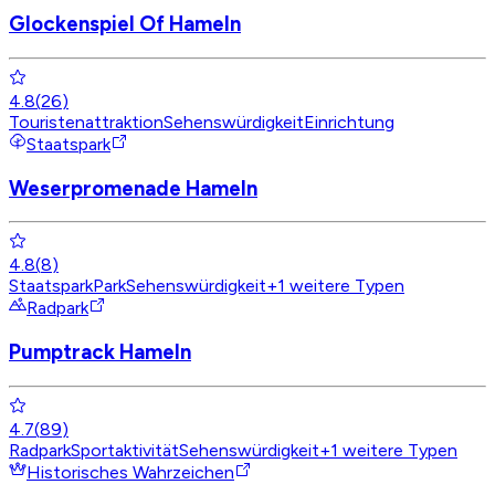
Glockenspiel Of Hameln
4.8
(
26
)
Touristenattraktion
Sehenswürdigkeit
Einrichtung
Staatspark
Weserpromenade Hameln
4.8
(
8
)
Staatspark
Park
Sehenswürdigkeit
+
1
weitere Typen
Radpark
Pumptrack Hameln
4.7
(
89
)
Radpark
Sportaktivität
Sehenswürdigkeit
+
1
weitere Typen
Historisches Wahrzeichen