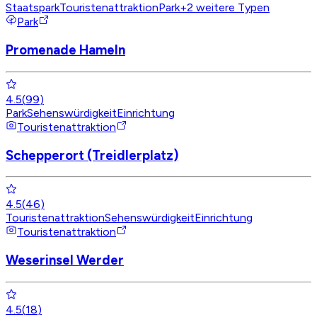
Staatspark
Touristenattraktion
Park
+
2
weitere Typen
Park
Promenade Hameln
4.5
(
99
)
Park
Sehenswürdigkeit
Einrichtung
Touristenattraktion
Schepperort (Treidlerplatz)
4.5
(
46
)
Touristenattraktion
Sehenswürdigkeit
Einrichtung
Touristenattraktion
Weserinsel Werder
4.5
(
18
)