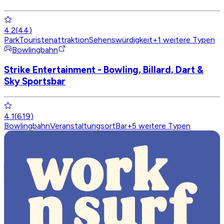
4.2
(
44
)
Park
Touristenattraktion
Sehenswürdigkeit
+
1
weitere Typen
Bowlingbahn
Strike Entertainment - Bowling, Billard, Dart &
Sky Sportsbar
4.1
(
619
)
Bowlingbahn
Veranstaltungsort
Bar
+
5
weitere Typen