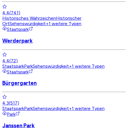
4.4
(
741
)
Historisches Wahrzeichen
Historischer
Ort
Sehenswürdigkeit
+
1
weitere Typen
Staatspark
Werderpark
4.4
(
72
)
Staatspark
Park
Sehenswürdigkeit
+
1
weitere Typen
Staatspark
Bürgergarten
4.3
(
517
)
Staatspark
Park
Sehenswürdigkeit
+
1
weitere Typen
Park
Janssen Park