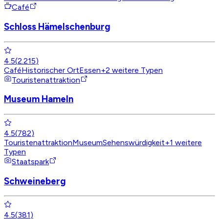
Café
Schloss Hämelschenburg
4.5
(
2.215
)
Café
Historischer Ort
Essen
+
2
weitere Typen
Touristenattraktion
Museum Hameln
4.5
(
782
)
Touristenattraktion
Museum
Sehenswürdigkeit
+
1
weitere
Typen
Staatspark
Schweineberg
4.5
(
381
)