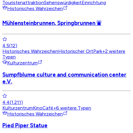
Touristenattraktion
Sehenswürdigkeit
Einrichtung
Historisches Wahrzeichen
Mühlensteinbrunnen, Springbrunnen ⛲
4.5
(
12
)
Historisches Wahrzeichen
Historischer Ort
Park
+
2
weitere
Typen
Kulturzentrum
Sumpfblume culture and communication center
e.V.
4.4
(
1.211
)
Kulturzentrum
Kino
Café
+
6
weitere Typen
Historisches Wahrzeichen
Pied Piper Statue