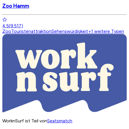
Zoo Hamm
4.5
(
9.517
)
Zoo
Touristenattraktion
Sehenswürdigkeit
+
1
weitere Typen
WorknSurf ist Teil von
Seatsmatch