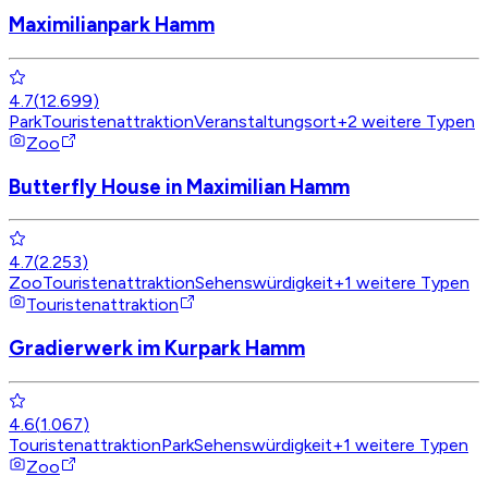
Maximilianpark Hamm
4.7
(
12.699
)
Park
Touristenattraktion
Veranstaltungsort
+
2
weitere Typen
Zoo
Butterfly House in Maximilian Hamm
4.7
(
2.253
)
Zoo
Touristenattraktion
Sehenswürdigkeit
+
1
weitere Typen
Touristenattraktion
Gradierwerk im Kurpark Hamm
4.6
(
1.067
)
Touristenattraktion
Park
Sehenswürdigkeit
+
1
weitere Typen
Zoo