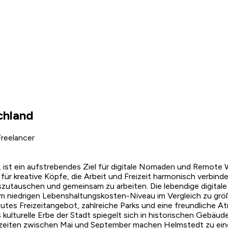
chland
reelancer
st ein aufstrebendes Ziel für digitale Nomaden und Remote Wo
ür kreative Köpfe, die Arbeit und Freizeit harmonisch verbin
auszutauschen und gemeinsam zu arbeiten. Die lebendige digi
em niedrigen Lebenshaltungskosten-Niveau im Vergleich zu gr
gutes Freizeitangebot, zahlreiche Parks und eine freundliche A
Das kulturelle Erbe der Stadt spiegelt sich in historischen Geb
sezeiten zwischen Mai und September machen Helmstedt zu ein