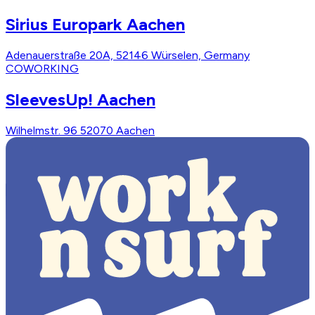
Sirius Europark Aachen
Adenauerstraße 20A, 52146 Würselen, Germany
COWORKING
SleevesUp! Aachen
Wilhelmstr. 96 52070 Aachen