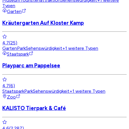
Museum
Touristenattraktion
Sehenswürdigkeit
+
1
weitere
Typen
Garten
Kräutergarten Auf Kloster Kamp
4.7
(
25
)
Garten
Park
Sehenswürdigkeit
+
1
weitere Typen
Staatspark
Playparc am Pappelsee
4.7
(
6
)
Staatspark
Park
Sehenswürdigkeit
+
1
weitere Typen
Zoo
KALISTO Tierpark & Café
4.6
(
2.287
)