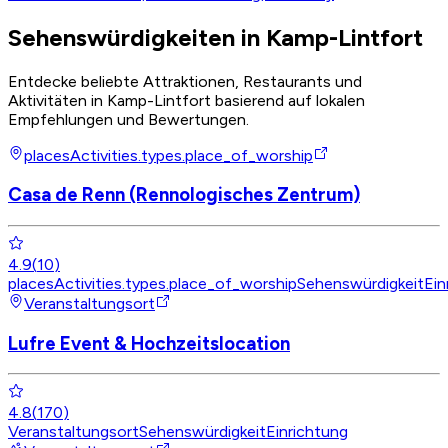
Sehenswürdigkeiten in Kamp-Lintfort
Entdecke beliebte Attraktionen, Restaurants und
Aktivitäten in Kamp-Lintfort basierend auf lokalen
Empfehlungen und Bewertungen.
placesActivities.types.place_of_worship
Casa de Renn (Rennologisches Zentrum)
4.9
(
10
)
placesActivities.types.place_of_worship
Sehenswürdigkeit
Ein
Veranstaltungsort
Lufre Event & Hochzeitslocation
4.8
(
170
)
Veranstaltungsort
Sehenswürdigkeit
Einrichtung