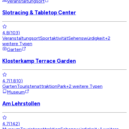
Veranstaltungsort
Slotracing & Tabletop Center
4.8
(
103
)
Veranstaltungsort
Sportaktivität
Sehenswürdigkeit
+
2
weitere Typen
Garten
Klosterkamp Terrace Garden
4.7
(
1.810
)
Garten
Touristenattraktion
Park
+
2
weitere Typen
Museum
Am Lehrstollen
4.7
(
142
)