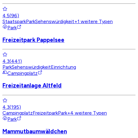
4.5
(
96
)
Staatspark
Park
Sehenswürdigkeit
+
1
weitere Typen
Park
Freizeitpark Pappelsee
4.3
(
441
)
Park
Sehenswürdigkeit
Einrichtung
Campingplatz
Freizeitanlage Altfeld
4.3
(
195
)
Campingplatz
Freizeitpark
Park
+
4
weitere Typen
Park
Mammutbaumwäldchen