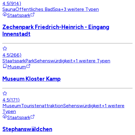
4.5
(
914
)
Sauna
Öffentliches Bad
Spa
+
3
weitere Typen
Staatspark
Zechenpark Friedrich-Heinrich - Eingang
Innenstadt
4.5
(
266
)
Staatspark
Park
Sehenswürdigkeit
+
1
weitere Typen
Museum
Museum Kloster Kamp
4.5
(
171
)
Museum
Touristenattraktion
Sehenswürdigkeit
+
1
weitere
Typen
Staatspark
Stephanswäldchen