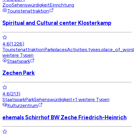
Zoo
Sehenswürdigkeit
Einrichtung
Touristenattraktion
Spiritual and Cultural center Klosterkamp
4.6
(
1.226
)
Touristenattraktion
Park
placesActivities.types.place_of_wors
weitere Typen
Staatspark
Zechen Park
4.6
(
213
)
Staatspark
Park
Sehenswürdigkeit
+
1
weitere Typen
Kulturzentrum
ehemals Schirrhof BW Zeche Friedrich-Heinrich