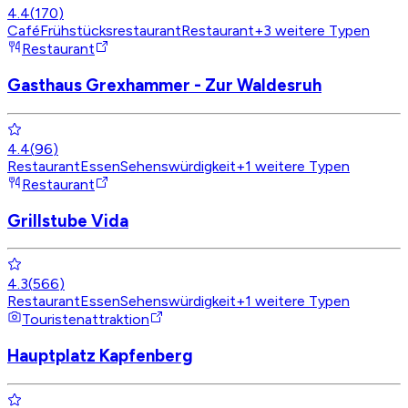
4.4
(
170
)
Café
Frühstücksrestaurant
Restaurant
+
3
weitere Typen
Restaurant
Gasthaus Grexhammer - Zur Waldesruh
4.4
(
96
)
Restaurant
Essen
Sehenswürdigkeit
+
1
weitere Typen
Restaurant
Grillstube Vida
4.3
(
566
)
Restaurant
Essen
Sehenswürdigkeit
+
1
weitere Typen
Touristenattraktion
Hauptplatz Kapfenberg