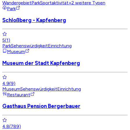
Wandergebiet
Park
Sportaktivität
+
2
weitere Typen
Park
Schloßberg - Kapfenberg
5
(
1
)
Park
Sehenswürdigkeit
Einrichtung
Museum
Museum der Stadt Kapfenberg
4.9
(
9
)
Museum
Sehenswürdigkeit
Einrichtung
Restaurant
Gasthaus Pension Bergerbauer
4.8
(
789
)