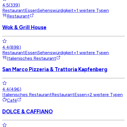
4.5
(
339
)
Restaurant
Essen
Sehenswürdigkeit
+
1
weitere Typen
Restaurant
Wok & Grill House
4.4
(
898
)
Restaurant
Essen
Sehenswürdigkeit
+
1
weitere Typen
Italienisches Restaurant
San Marco Pizzeria & Trattoria Kapfenberg
4.4
(
496
)
Italienisches Restaurant
Restaurant
Essen
+
2
weitere Typen
Café
DOLCE & CAFFIANO