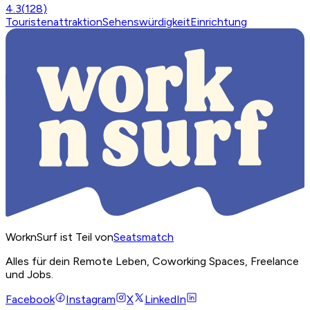
4.3
(
128
)
Touristenattraktion
Sehenswürdigkeit
Einrichtung
WorknSurf ist Teil von
Seatsmatch
Alles für dein Remote Leben, Coworking Spaces, Freelance
und Jobs.
Facebook
Instagram
X
LinkedIn