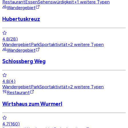
Restaurant
Essen
Sehenswürdigkeit
+
1
weitere Typen
Wandergebiet
Hubertuskreuz
4.8
(
28
)
Wandergebiet
Park
Sportaktivität
+
2
weitere Typen
Wandergebiet
Schlossberg Weg
4.8
(
4
)
Wandergebiet
Park
Sportaktivität
+
2
weitere Typen
Restaurant
Wirtshaus zum Wurmerl
4.7
(
160
)