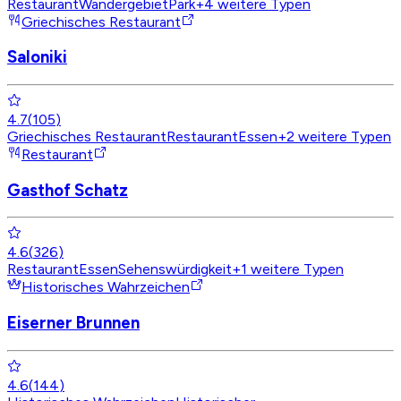
Restaurant
Wandergebiet
Park
+
4
weitere Typen
Griechisches Restaurant
Saloniki
4.7
(
105
)
Griechisches Restaurant
Restaurant
Essen
+
2
weitere Typen
Restaurant
Gasthof Schatz
4.6
(
326
)
Restaurant
Essen
Sehenswürdigkeit
+
1
weitere Typen
Historisches Wahrzeichen
Eiserner Brunnen
4.6
(
144
)