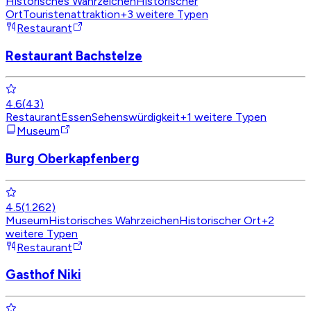
Historisches Wahrzeichen
Historischer
Ort
Touristenattraktion
+
3
weitere Typen
Restaurant
Restaurant Bachstelze
4.6
(
43
)
Restaurant
Essen
Sehenswürdigkeit
+
1
weitere Typen
Museum
Burg Oberkapfenberg
4.5
(
1.262
)
Museum
Historisches Wahrzeichen
Historischer Ort
+
2
weitere Typen
Restaurant
Gasthof Niki