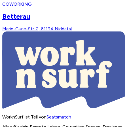
COWORKING
Betterau
Marie-Curie-Str. 2, 61194 Niddatal
WorknSurf ist Teil von
Seatsmatch
Alles für dein Remote Leben, Coworking Spaces, Freelance