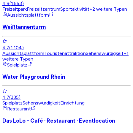
4.9
(
1.553
)
Freizeitpark
Freizeitzentrum
Sportaktivität
+
2
weitere Typen
Aussichtsplattform
Weißtannenturm
4.7
(
1.104
)
Aussichtsplattform
Touristenattraktion
Sehenswürdigkeit
+
1
weitere Typen
Spielplatz
Water Playground Rhein
4.7
(
335
)
Spielplatz
Sehenswürdigkeit
Einrichtung
Restaurant
Das LoLo - Café · Restaurant · Eventlocation