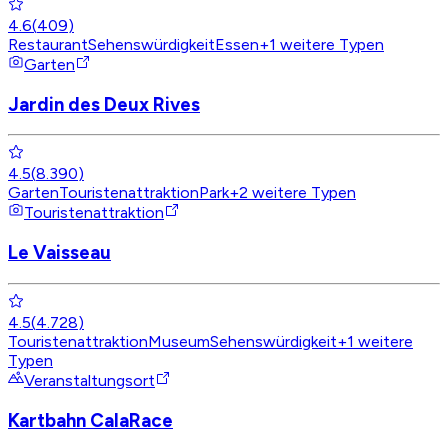
4.6
(
409
)
Restaurant
Sehenswürdigkeit
Essen
+
1
weitere Typen
Garten
Jardin des Deux Rives
4.5
(
8.390
)
Garten
Touristenattraktion
Park
+
2
weitere Typen
Touristenattraktion
Le Vaisseau
4.5
(
4.728
)
Touristenattraktion
Museum
Sehenswürdigkeit
+
1
weitere
Typen
Veranstaltungsort
Kartbahn CalaRace