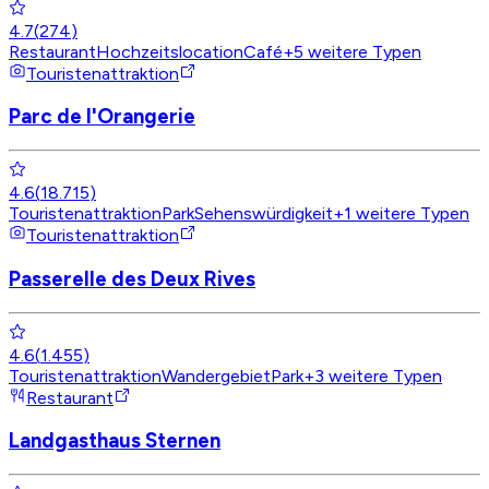
4.7
(
274
)
Restaurant
Hochzeitslocation
Café
+
5
weitere Typen
Touristenattraktion
Parc de l'Orangerie
4.6
(
18.715
)
Touristenattraktion
Park
Sehenswürdigkeit
+
1
weitere Typen
Touristenattraktion
Passerelle des Deux Rives
4.6
(
1.455
)
Touristenattraktion
Wandergebiet
Park
+
3
weitere Typen
Restaurant
Landgasthaus Sternen