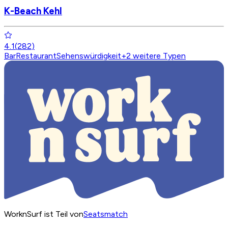
K-Beach Kehl
4.1
(
282
)
Bar
Restaurant
Sehenswürdigkeit
+
2
weitere Typen
WorknSurf ist Teil von
Seatsmatch