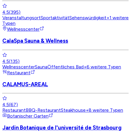
4.5
(
395
)
Veranstaltungsort
Sportaktivität
Sehenswürdigkeit
+
1
weitere
Typen
Wellnesscenter
CalaSpa Sauna & Wellness
4.5
(
135
)
Wellnesscenter
Sauna
Öffentliches Bad
+
6
weitere Typen
Restaurant
CALAMUS-AREAL
4.5
(
67
)
Restaurant
BBQ-Restaurant
Steakhouse
+
8
weitere Typen
Botanischer Garten
Jardin Botanique de l'université de Strasbourg