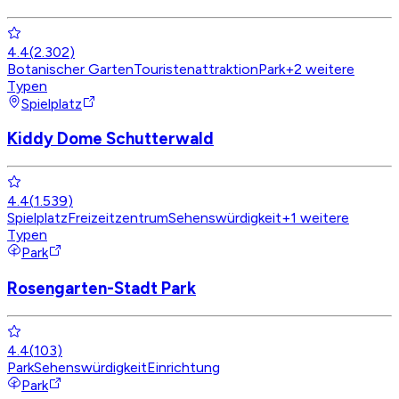
4.4
(
2.302
)
Botanischer Garten
Touristenattraktion
Park
+
2
weitere
Typen
Spielplatz
Kiddy Dome Schutterwald
4.4
(
1.539
)
Spielplatz
Freizeitzentrum
Sehenswürdigkeit
+
1
weitere
Typen
Park
Rosengarten-Stadt Park
4.4
(
103
)
Park
Sehenswürdigkeit
Einrichtung
Park