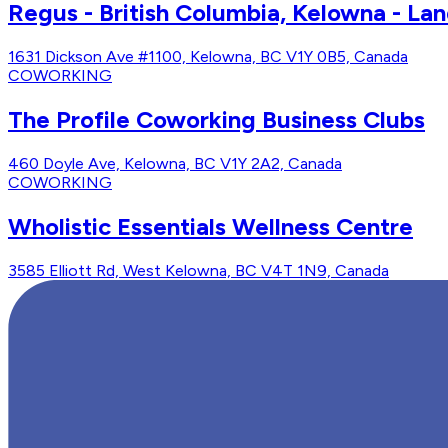
Regus - British Columbia, Kelowna - La
1631 Dickson Ave #1100, Kelowna, BC V1Y 0B5, Canada
COWORKING
The Profile Coworking Business Clubs
460 Doyle Ave, Kelowna, BC V1Y 2A2, Canada
COWORKING
Wholistic Essentials Wellness Centre
3585 Elliott Rd, West Kelowna, BC V4T 1N9, Canada