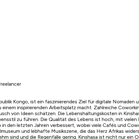
reelancer
blik Kongo, ist ein faszinierendes Ziel für digitale Nomaden u
zu einem inspirierenden Arbeitsplatz macht. Zahlreiche Coworki
sch von Ideen schätzen. Die Lebenshaltungskosten in Kinshasa
sstil zu führen. Die Qualität des Lebens ist hoch, mit vielen 
ch in den letzten Jahren verbessert, wobei viele Cafés und Cow
lmuseum und lebhafte Musikszene, die das Herz Afrikas widerspi
sind und die Regenfälle gering. Kinshasa ist nicht nur ein Or