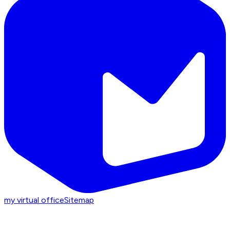
my virtual office
Sitemap