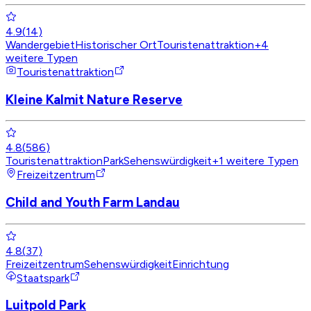
4.9
(
14
)
Wandergebiet
Historischer Ort
Touristenattraktion
+
4
weitere Typen
Touristenattraktion
Kleine Kalmit Nature Reserve
4.8
(
586
)
Touristenattraktion
Park
Sehenswürdigkeit
+
1
weitere Typen
Freizeitzentrum
Child and Youth Farm Landau
4.8
(
37
)
Freizeitzentrum
Sehenswürdigkeit
Einrichtung
Staatspark
Luitpold Park