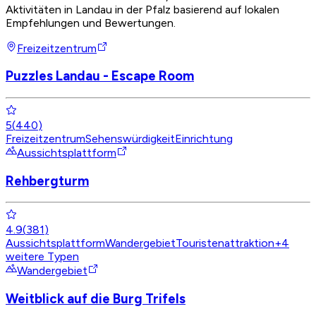
Aktivitäten in Landau in der Pfalz basierend auf lokalen
Empfehlungen und Bewertungen.
Freizeitzentrum
Puzzles Landau - Escape Room
5
(
440
)
Freizeitzentrum
Sehenswürdigkeit
Einrichtung
Aussichtsplattform
Rehbergturm
4.9
(
381
)
Aussichtsplattform
Wandergebiet
Touristenattraktion
+
4
weitere Typen
Wandergebiet
Weitblick auf die Burg Trifels