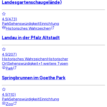
Landesgartenschaugelände)
4.5
(
473
)
Park
Sehenswürdigkeit
Einrichtung
Historisches Wahrzeichen
Landau in der Pfalz Altstadt
4.5
(
207
)
Historisches Wahrzeichen
Historischer
Ort
Sehenswürdigkeit
+
1
weitere Typen
Park
Springbrunnen im Goethe Park
4.5
(
110
)
Park
Sehenswürdigkeit
Einrichtung
Zoo