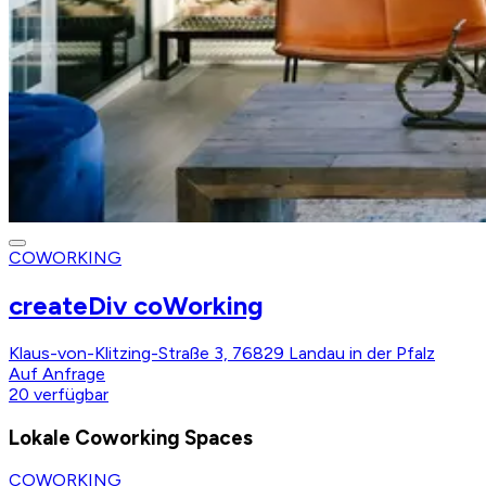
COWORKING
createDiv coWorking
Klaus-von-Klitzing-Straße 3, 76829 Landau in der Pfalz
Auf Anfrage
20
verfügbar
Lokale Coworking Spaces
COWORKING