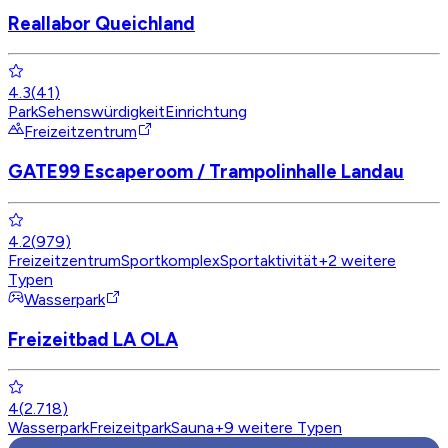
Reallabor Queichland
4.3
(
41
)
Park
Sehenswürdigkeit
Einrichtung
Freizeitzentrum
GATE99 Escaperoom / Trampolinhalle Landau
4.2
(
979
)
Freizeitzentrum
Sportkomplex
Sportaktivität
+
2
weitere
Typen
Wasserpark
Freizeitbad LA OLA
4
(
2.718
)
Wasserpark
Freizeitpark
Sauna
+
9
weitere Typen