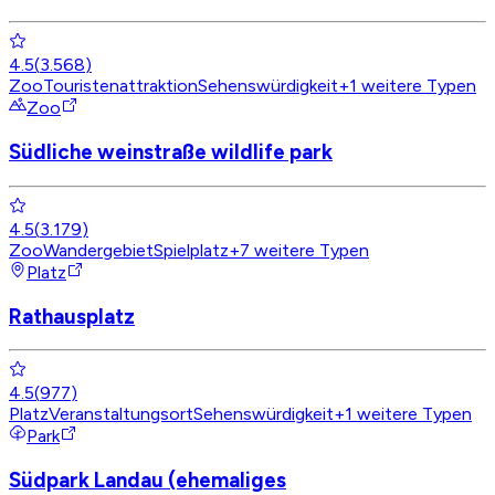
4.5
(
3.568
)
Zoo
Touristenattraktion
Sehenswürdigkeit
+
1
weitere Typen
Zoo
Südliche weinstraße wildlife park
4.5
(
3.179
)
Zoo
Wandergebiet
Spielplatz
+
7
weitere Typen
Platz
Rathausplatz
4.5
(
977
)
Platz
Veranstaltungsort
Sehenswürdigkeit
+
1
weitere Typen
Park
Südpark Landau (ehemaliges