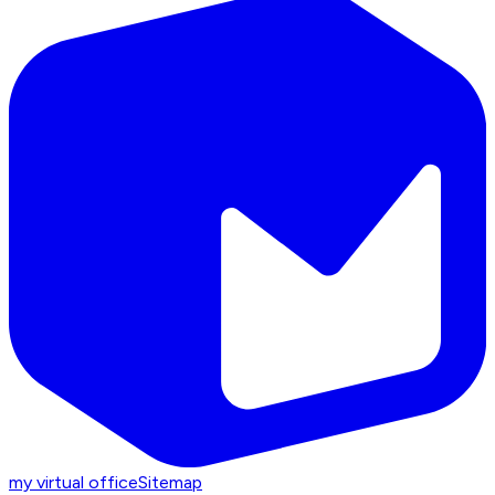
my virtual office
Sitemap