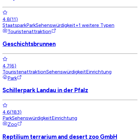
4.8
(
11
)
Staatspark
Park
Sehenswürdigkeit
+
1
weitere Typen
Touristenattraktion
Geschichtsbrunnen
4.7
(
6
)
Touristenattraktion
Sehenswürdigkeit
Einrichtung
Park
Schillerpark Landau in der Pfalz
4.6
(
183
)
Park
Sehenswürdigkeit
Einrichtung
Zoo
Reptilium terrarium and desert zoo GmbH