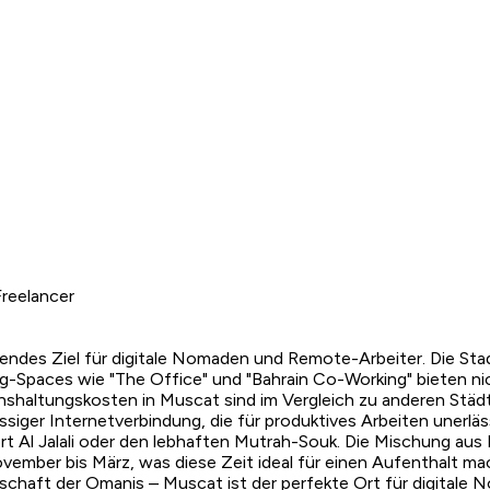
reelancer
bendes Ziel für digitale Nomaden und Remote-Arbeiter. Die St
ng-Spaces wie "The Office" und "Bahrain Co-Working" bieten n
benshaltungskosten in Muscat sind im Vergleich zu anderen S
ässiger Internetverbindung, die für produktives Arbeiten unerläs
Al Jalali oder den lebhaften Mutrah-Souk. Die Mischung aus Mo
ovember bis März, was diese Zeit ideal für einen Aufenthalt m
schaft der Omanis – Muscat ist der perfekte Ort für digitale