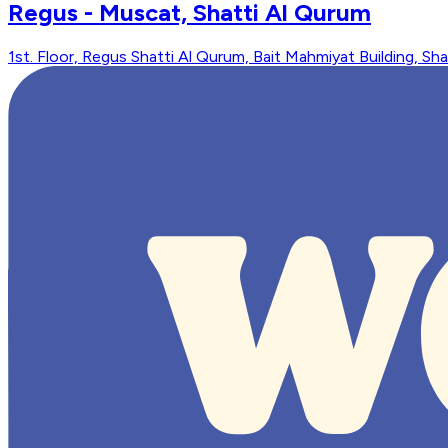
Regus - Muscat, Shatti Al Qurum
1st. Floor, Regus Shatti Al Qurum, Bait Mahmiyat Building, S