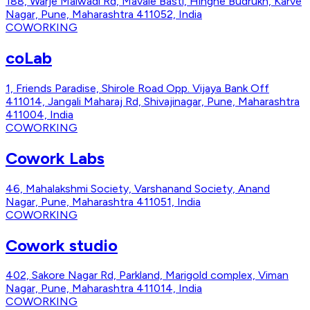
188, Warje Malwadi Rd, Mavale Basti, Hingne Budrukh, Karve
Nagar, Pune, Maharashtra 411052, India
COWORKING
coLab
1, Friends Paradise, Shirole Road Opp. Vijaya Bank Off
411014, Jangali Maharaj Rd, Shivajinagar, Pune, Maharashtra
411004, India
COWORKING
Cowork Labs
46, Mahalakshmi Society, Varshanand Society, Anand
Nagar, Pune, Maharashtra 411051, India
COWORKING
Cowork studio
402, Sakore Nagar Rd, Parkland, Marigold complex, Viman
Nagar, Pune, Maharashtra 411014, India
COWORKING