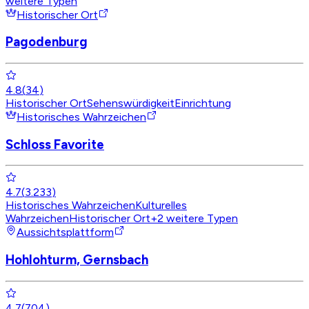
weitere Typen
Historischer Ort
Pagodenburg
4.8
(
34
)
Historischer Ort
Sehenswürdigkeit
Einrichtung
Historisches Wahrzeichen
Schloss Favorite
4.7
(
3.233
)
Historisches Wahrzeichen
Kulturelles
Wahrzeichen
Historischer Ort
+
2
weitere Typen
Aussichtsplattform
Hohlohturm, Gernsbach
4.7
(
704
)