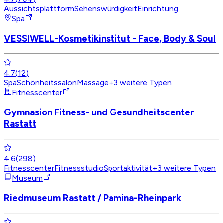
Aussichtsplattform
Sehenswürdigkeit
Einrichtung
Spa
VESSIWELL-Kosmetikinstitut - Face, Body & Soul
4.7
(
12
)
Spa
Schönheitssalon
Massage
+
3
weitere Typen
Fitnesscenter
Gymnasion Fitness- und Gesundheitscenter
Rastatt
4.6
(
298
)
Fitnesscenter
Fitnessstudio
Sportaktivität
+
3
weitere Typen
Museum
Riedmuseum Rastatt / Pamina-Rheinpark