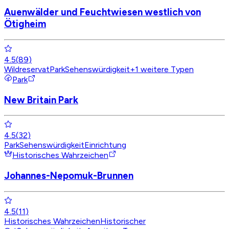
Auenwälder und Feuchtwiesen westlich von
Ötigheim
4.5
(
89
)
Wildreservat
Park
Sehenswürdigkeit
+
1
weitere Typen
Park
New Britain Park
4.5
(
32
)
Park
Sehenswürdigkeit
Einrichtung
Historisches Wahrzeichen
Johannes-Nepomuk-Brunnen
4.5
(
11
)
Historisches Wahrzeichen
Historischer