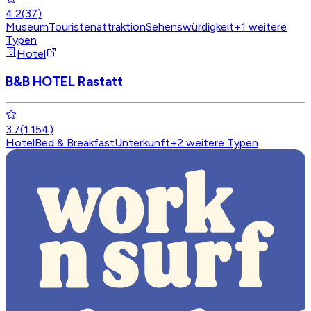
4.2
(
37
)
Museum
Touristenattraktion
Sehenswürdigkeit
+
1
weitere
Typen
Hotel
B&B HOTEL Rastatt
3.7
(
1.154
)
Hotel
Bed & Breakfast
Unterkunft
+
2
weitere Typen