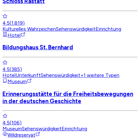
Schloss Rastatt
4.5
(
1.819
)
Kulturelles Wahrzeichen
Sehenswürdigkeit
Einrichtung
Hotel
Bildungshaus St. Bernhard
4.5
(
385
)
Hotel
Unterkunft
Sehenswürdigkeit
+
1
weitere Typen
Museum
Erinnerungsstätte für die Freiheitsbewegungen
in der deutschen Geschichte
4.5
(
106
)
Museum
Sehenswürdigkeit
Einrichtung
Wildreservat