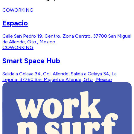
COWORKING
Espacio
Calle San Pedro 19, Centro, Zona Centro, 37700 San Miguel
de Allende, Gto., Mexico
COWORKING
Smart Space Hub
Salida a Celaya 34, Col. Allende, Salida a Celaya 34, La
Lejona, 37760 San Miguel de Allende, Gto., Mexico