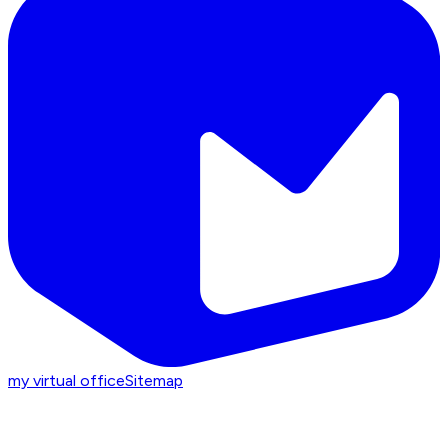
my virtual office
Sitemap