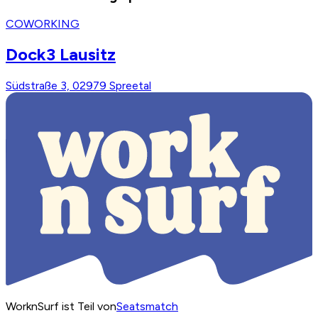
COWORKING
Dock3 Lausitz
Südstraße 3, 02979 Spreetal
WorknSurf ist Teil von
Seatsmatch