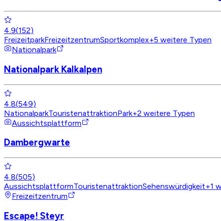
4.9
(
152
)
Freizeitpark
Freizeitzentrum
Sportkomplex
+
5
weitere Typen
Nationalpark
Nationalpark Kalkalpen
4.8
(
549
)
Nationalpark
Touristenattraktion
Park
+
2
weitere Typen
Aussichtsplattform
Dambergwarte
4.8
(
505
)
Aussichtsplattform
Touristenattraktion
Sehenswürdigkeit
+
1
w
Freizeitzentrum
Escape! Steyr