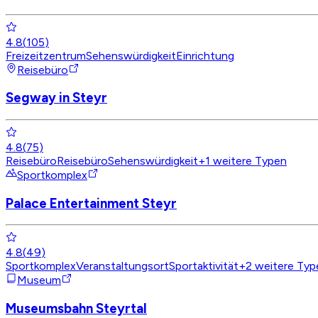
4.8
(
105
)
Freizeitzentrum
Sehenswürdigkeit
Einrichtung
Reisebüro
Segway in Steyr
4.8
(
75
)
Reisebüro
Reisebüro
Sehenswürdigkeit
+
1
weitere Typen
Sportkomplex
Palace Entertainment Steyr
4.8
(
49
)
Sportkomplex
Veranstaltungsort
Sportaktivität
+
2
weitere Typ
Museum
Museumsbahn Steyrtal