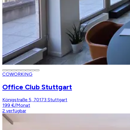
COWORKING
Office Club Stuttgart
Königstraße 5, 70173 Stuttgart
199 €
/
Monat
2
verfügbar