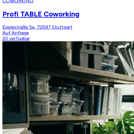
COWORKING
Profi TABLE Coworking
Epplestraße 5a, 70597 Stuttgart
Auf Anfrage
20
verfügbar