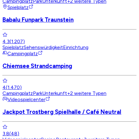
Campingplatz
Park
Unterkunft
+
2
weitere Typen
Spielplatz
Babalu Funpark Traunstein
4.3
(
1.207
)
Spielplatz
Sehenswürdigkeit
Einrichtung
Campingplatz
Chiemsee Strandcamping
4
(
1.470
)
Campingplatz
Park
Unterkunft
+
2
weitere Typen
Videospielcenter
Jackpot Trostberg Spielhalle / Café Neutral
3.8
(
48
)