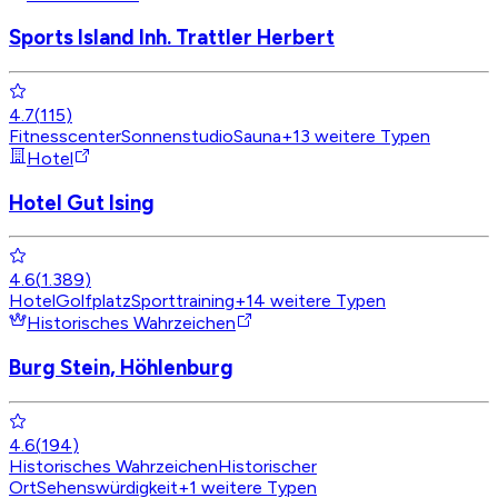
Sports Island Inh. Trattler Herbert
4.7
(
115
)
Fitnesscenter
Sonnenstudio
Sauna
+
13
weitere Typen
Hotel
Hotel Gut Ising
4.6
(
1.389
)
Hotel
Golfplatz
Sporttraining
+
14
weitere Typen
Historisches Wahrzeichen
Burg Stein, Höhlenburg
4.6
(
194
)
Historisches Wahrzeichen
Historischer
Ort
Sehenswürdigkeit
+
1
weitere Typen