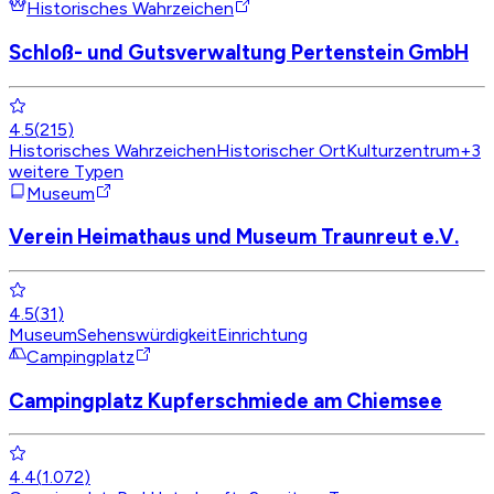
Historisches Wahrzeichen
Schloß- und Gutsverwaltung Pertenstein GmbH
4.5
(
215
)
Historisches Wahrzeichen
Historischer Ort
Kulturzentrum
+
3
weitere Typen
Museum
Verein Heimathaus und Museum Traunreut e.V.
4.5
(
31
)
Museum
Sehenswürdigkeit
Einrichtung
Campingplatz
Campingplatz Kupferschmiede am Chiemsee
4.4
(
1.072
)