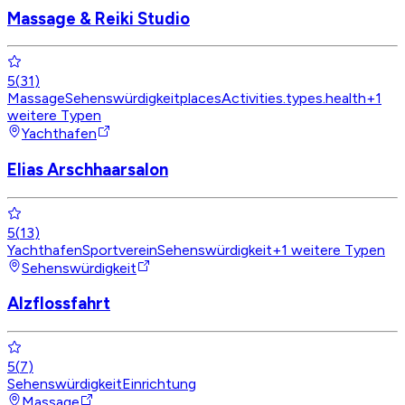
Massage & Reiki Studio
5
(
31
)
Massage
Sehenswürdigkeit
placesActivities.types.health
+
1
weitere Typen
Yachthafen
Elias Arschhaarsalon
5
(
13
)
Yachthafen
Sportverein
Sehenswürdigkeit
+
1
weitere Typen
Sehenswürdigkeit
Alzflossfahrt
5
(
7
)
Sehenswürdigkeit
Einrichtung
Massage