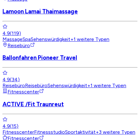
Lamoon Lamai Thaimassage
4.9
(
119
)
Massage
Spa
Sehenswürdigkeit
+
1
weitere Typen
Reisebüro
Ballonfahren Pioneer Travel
4.9
(
34
)
Reisebüro
Reisebüro
Sehenswürdigkeit
+
1
weitere Typen
Fitnesscenter
ACTIVE /Fit Traunreut
4.9
(
15
)
Fitnesscenter
Fitnessstudio
Sportaktivität
+
3
weitere Typen
Fitnesscenter