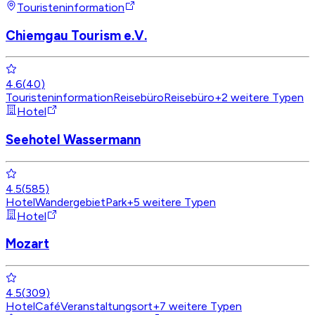
Touristeninformation
Chiemgau Tourism e.V.
4.6
(
40
)
Touristeninformation
Reisebüro
Reisebüro
+
2
weitere Typen
Hotel
Seehotel Wassermann
4.5
(
585
)
Hotel
Wandergebiet
Park
+
5
weitere Typen
Hotel
Mozart
4.5
(
309
)
Hotel
Café
Veranstaltungsort
+
7
weitere Typen