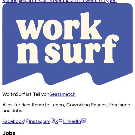
Videospielcenter
Casino
Restaurant
+
3
weitere Typen
WorknSurf ist Teil von
Seatsmatch
Alles für dein Remote Leben, Coworking Spaces, Freelance
und Jobs.
Facebook
Instagram
X
LinkedIn
Jobs