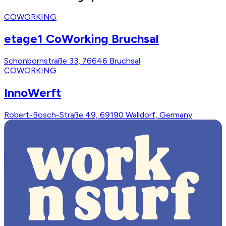
COWORKING
etage1 CoWorking Bruchsal
Schönbornstraße 33, 76646 Bruchsal
COWORKING
InnoWerft
Robert-Bosch-Straße 49, 69190 Walldorf, Germany