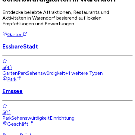
Entdecke beliebte Attraktionen, Restaurants und
Aktivitäten in Warendorf basierend auf lokalen
Empfehlungen und Bewertungen.
Garten
EssbareStadt
5
(
4
)
Garten
Park
Sehenswürdigkeit
+
1
weitere Typen
Park
Emssee
5
(
1
)
Park
Sehenswürdigkeit
Einrichtung
Geschäft