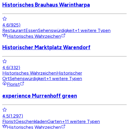
Historisches Brauhaus Warintharpa
4.6
(
925
)
Restaurant
Essen
Sehenswürdigkeit
+
1
weitere Typen
Historisches Wahrzeichen
Historischer Marktplatz Warendorf
4.6
(
332
)
Historisches Wahrzeichen
Historischer
Ort
Sehenswürdigkeit
+
1
weitere Typen
Florist
experience Murrenhoff green
4.5
(
1.297
)
Florist
Geschenkladen
Garten
+
11
weitere Typen
Historisches Wahrzeichen