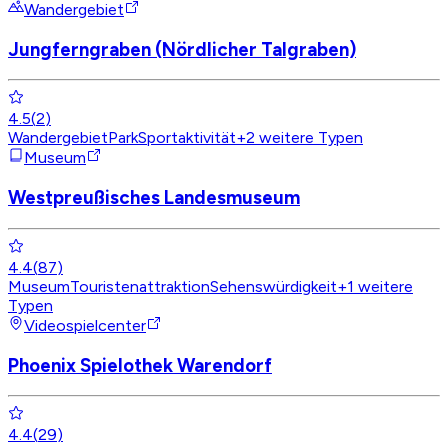
Wandergebiet
Jungferngraben (Nördlicher Talgraben)
4.5
(
2
)
Wandergebiet
Park
Sportaktivität
+
2
weitere Typen
Museum
Westpreußisches Landesmuseum
4.4
(
87
)
Museum
Touristenattraktion
Sehenswürdigkeit
+
1
weitere
Typen
Videospielcenter
Phoenix Spielothek Warendorf
4.4
(
29
)