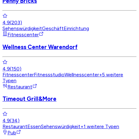
Penny Bricks
4.9
(
203
)
Sehenswürdigkeit
Geschäft
Einrichtung
Fitnesscenter
Wellness Center Warendorf
4.9
(
150
)
Fitnesscenter
Fitnessstudio
Wellnesscenter
+
5
weitere
Typen
Restaurant
Timeout Grill&More
4.9
(
34
)
Restaurant
Essen
Sehenswürdigkeit
+
1
weitere Typen
Pub