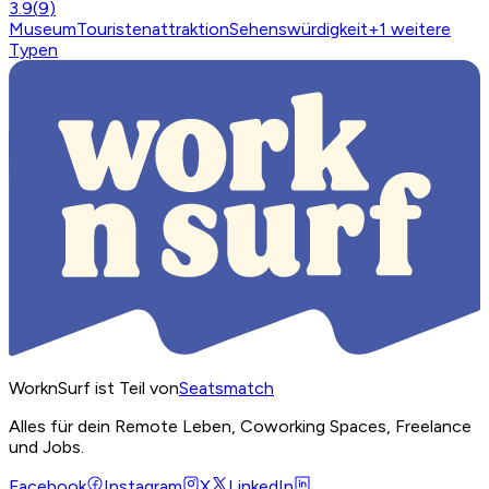
3.9
(
9
)
Museum
Touristenattraktion
Sehenswürdigkeit
+
1
weitere
Typen
WorknSurf ist Teil von
Seatsmatch
Alles für dein Remote Leben, Coworking Spaces, Freelance
und Jobs.
Facebook
Instagram
X
LinkedIn