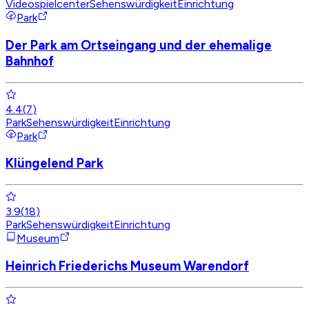
Videospielcenter
Sehenswürdigkeit
Einrichtung
Park
Der Park am Ortseingang und der ehemalige
Bahnhof
4.4
(
7
)
Park
Sehenswürdigkeit
Einrichtung
Park
Klüngelend Park
3.9
(
18
)
Park
Sehenswürdigkeit
Einrichtung
Museum
Heinrich Friederichs Museum Warendorf