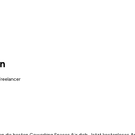
en
reelancer
n die besten Coworking Spaces für dich. Jetzt kostenloses A