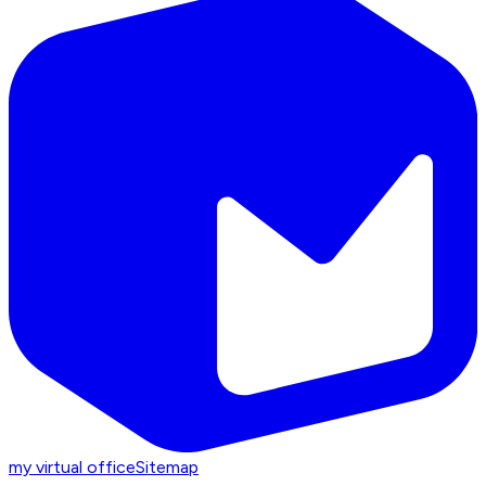
my virtual office
Sitemap