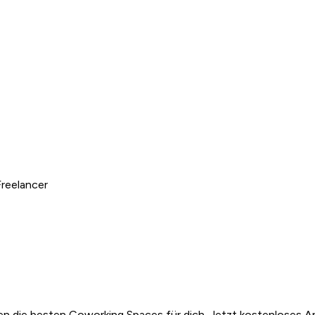
reelancer
n die besten Coworking Spaces für dich. Jetzt kostenloses A