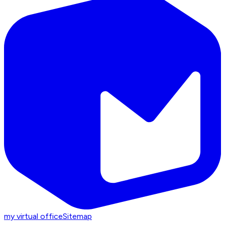
my virtual office
Sitemap