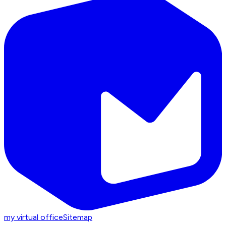
my virtual office
Sitemap