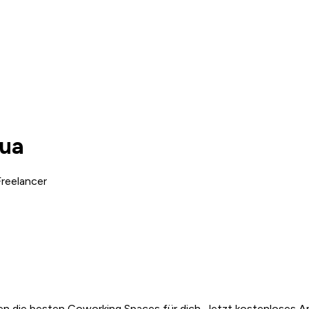
gua
reelancer
n die besten Coworking Spaces für dich. Jetzt kostenloses A