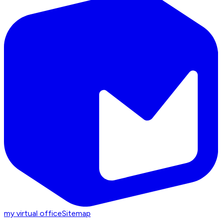
my virtual office
Sitemap