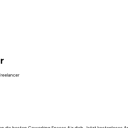
r
reelancer
n die besten Coworking Spaces für dich. Jetzt kostenloses A