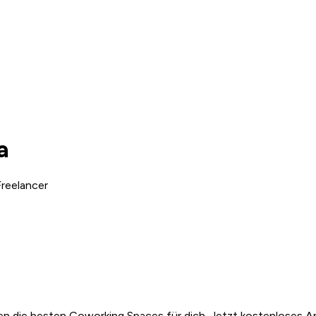
a
reelancer
n die besten Coworking Spaces für dich. Jetzt kostenloses A