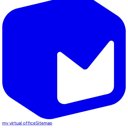
my virtual office
Sitemap