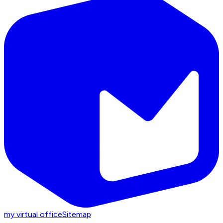
my virtual office
Sitemap